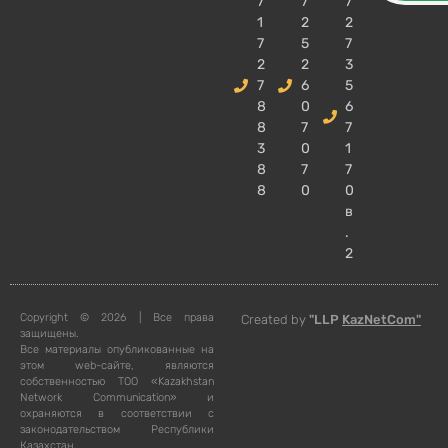
7
7
7
1
2
2
7
5
7
2
2
3
7
6
5
8
0
6
8
7
7
3
0
1
8
7
7
8
0
0
в
.
2
Copyright © 2026 | Все права
Created by
"LLP
KazNetCom"
защищены.
Все материалы опубликованные на
этом web-сайте, являются
собственностью ТОО «Kazakhstan
Network Communication» и
охраняются в соответствии с
законодательством Республики
Казахстан