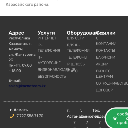
Карасайского района.
Адрес
Услуги
Оборудование
Ссылки
Республика
ИНТЕРНЕТ
ДЛЯ СЕТИ
О
Казахстан, г.
КОМПАНИИ
IP-
ДЛЯ IP-
Алматы,
ТЕЛЕФОНИЯ
ТЕЛЕФОНИИ
КОНТАКТЫ
ул. Жантурина,
IT-
ТЕЛЕФОНЫ
ВАКАНСИИ
23
АУТСОРСИНГ
IP ШЛЮЗЫ
АКЦИИ
Пн.-Пт. 09.00
ВИДЕОНАБЛЮДЕНИЕ
– 18.00
IP АТС
БИЗНЕС
БЕЗОПАСНОСТЬ
ЦЕНТРАМ
E-mail:
СОТРУДНИЧЕСТВ
sales@kaznetcom.kz
ДОГОВОР
г. Алматы
г.
г.
Тех.
сооб
7 727 356 71 70
Астана
Шымкент
поддержка
7
7
7
проб