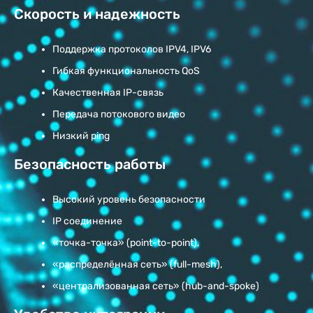
Скорость и надежность
Поддержка протоколов IPV4, IPV6
Гибкая функциональность QoS
Качественная IP-связь
Передача потокового видео
Низкий ping
Безопасность работы
Высокий уровень безопасности
IP соединение
«точка-точка» (point-to-point),
«распределённая сеть» (full-mesh),
«централизованная сеть» (hub-and-spoke)