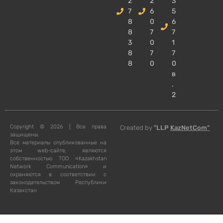
2
2
3
7
6
5
8
0
6
8
7
7
3
0
1
8
7
7
8
0
0
в
.
2
Copyright © 2026 | Все права
Created by
"LLP
KazNetCom"
защищены.
Все материалы опубликованные на
этом web-сайте, являются
собственностью ТОО «Kazakhstan
Network Communication» и
охраняются в соответствии с
законодательством Республики
Казахстан