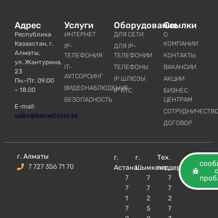
Адрес
Услуги
Оборудование
Ссылки
Республика
ИНТЕРНЕТ
ДЛЯ СЕТИ
О
Казахстан, г.
КОМПАНИИ
IP-
ДЛЯ IP-
Алматы,
ТЕЛЕФОНИЯ
ТЕЛЕФОНИИ
КОНТАКТЫ
ул. Жантурина,
IT-
ТЕЛЕФОНЫ
ВАКАНСИИ
23
АУТСОРСИНГ
IP ШЛЮЗЫ
АКЦИИ
Пн.-Пт. 09.00
ВИДЕОНАБЛЮДЕНИЕ
– 18.00
IP АТС
БИЗНЕС
БЕЗОПАСНОСТЬ
ЦЕНТРАМ
E-mail:
СОТРУДНИЧЕСТВ
sales@kaznetcom.kz
ДОГОВОР
г. Алматы
г.
г.
Тех.
сооб
7 727 356 71 70
Астана
Шымкент
поддержка
7
7
7
проб
7
7
7
1
2
2
7
5
7