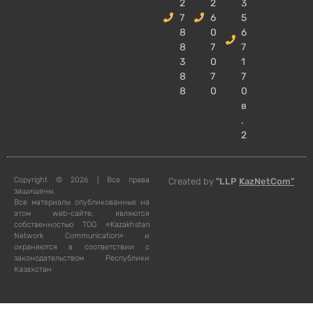
2
2
3
7
6
5
8
0
6
8
7
7
3
0
1
8
7
7
8
0
0
в
.
2
Copyright © 2026 | Все права
Created by
"LLP
KazNetCom"
защищены.
Все материалы опубликованные на
этом web-сайте, являются
собственностью ТОО «Kazakhstan
Network Communication» и
охраняются в соответствии с
законодательством Республики
Казахстан