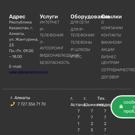
Адрес
Услуги
Оборудование
Ссылки
Республика
ИНТЕРНЕТ
ДЛЯ СЕТИ
О
Казахстан, г.
КОМПАНИИ
IP-
ДЛЯ IP-
Алматы,
ТЕЛЕФОНИЯ
ТЕЛЕФОНИИ
КОНТАКТЫ
ул. Жантурина,
IT-
ТЕЛЕФОНЫ
ВАКАНСИИ
23
АУТСОРСИНГ
IP ШЛЮЗЫ
АКЦИИ
Пн.-Пт. 09.00
ВИДЕОНАБЛЮДЕНИЕ
– 18.00
IP АТС
БИЗНЕС
БЕЗОПАСНОСТЬ
ЦЕНТРАМ
E-mail:
СОТРУДНИЧЕСТВ
sales@kaznetcom.kz
ДОГОВОР
г. Алматы
г.
г.
Тех.
сооб
7 727 356 71 70
Астана
Шымкент
поддержка
7
7
7
проб
7
7
7
1
2
2
7
5
7