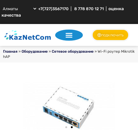
|
|
оценка
+7(727)3567170
8 778 870 12 71
качества
подключить
Главная
»
Оборудование
»
Сетевое оборудование
»
Wi-Fi роутер Mikrotik
hAP