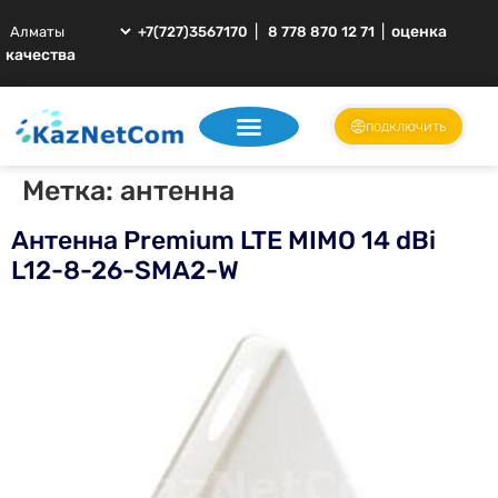
|
|
оценка
+7(727)3567170
8 778 870 12 71
качества
подключить
Метка:
антенна
Антенна Premium LTE MIMO 14 dBi
L12-8-26-SMA2-W