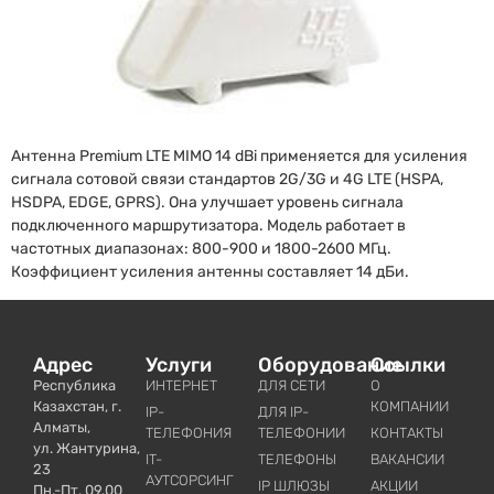
Антенна Premium LTE MIMO 14 dBi применяется для усиления
сигнала сотовой связи стандартов 2G/3G и 4G LTE (HSPA,
HSDPA, EDGE, GPRS). Она улучшает уровень сигнала
подключенного маршрутизатора. Модель работает в
частотных диапазонах: 800-900 и 1800-2600 МГц.
Коэффициент усиления антенны составляет 14 дБи.
Адрес
Услуги
Оборудование
Ссылки
Республика
ИНТЕРНЕТ
ДЛЯ СЕТИ
О
Казахстан, г.
КОМПАНИИ
IP-
ДЛЯ IP-
Алматы,
ТЕЛЕФОНИЯ
ТЕЛЕФОНИИ
КОНТАКТЫ
ул. Жантурина,
IT-
ТЕЛЕФОНЫ
ВАКАНСИИ
23
АУТСОРСИНГ
IP ШЛЮЗЫ
АКЦИИ
Пн.-Пт. 09.00