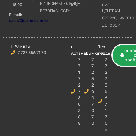
ВИДЕОНАБЛЮДЕНИЕ
– 18.00
IP АТС
БИЗНЕС
БЕЗОПАСНОСТЬ
ЦЕНТРАМ
E-mail:
СОТРУДНИЧЕСТВ
sales@kaznetcom.kz
ДОГОВОР
г. Алматы
г.
г.
Тех.
сооб
7 727 356 71 70
Астана
Шымкент
поддержка
7
7
7
проб
7
7
7
1
2
2
7
5
7
2
2
3
7
6
5
8
0
6
8
7
7
3
0
1
8
7
7
8
0
0
в