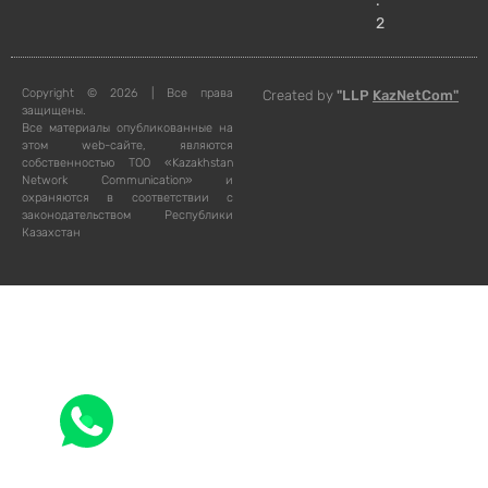
.
2
Copyright © 2026 | Все права
Created by
"LLP
KazNetCom"
защищены.
Все материалы опубликованные на
этом web-сайте, являются
собственностью ТОО «Kazakhstan
Network Communication» и
охраняются в соответствии с
законодательством Республики
Казахстан