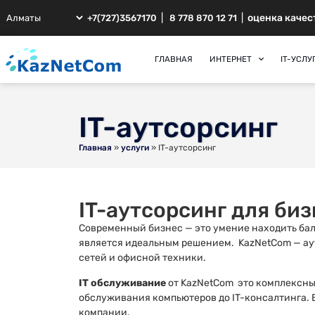
|
|
оценка качес
+7(727)3567170
8 778 870 12 71
ГЛАВНАЯ
ИНТЕРНЕТ
IT-УСЛУ
IT-аутсорсинг
Главная
»
услуги
»
IT-аутсорсинг
IT-аутсорсинг для би
Современный бизнес — это умение находить бал
является идеальным решением. KazNetCom — ау
сетей и офисной техники.
IT обслуживание
от KazNetCom это комплексные
обслуживания компьютеров до IT-консалтинга. 
компании.