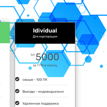
Idividual
Для корпорации
5000
kzt
за 1 ПК в месяц
свыше - 100 ПК
Выезды - индивидуально
Удаленная поддержка