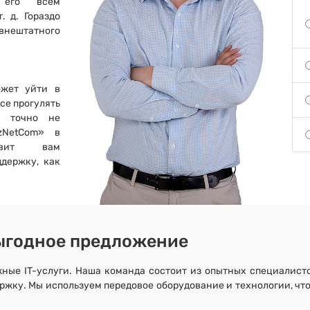
ь его всем
 д. Гораздо
внештатного
ожет уйти в
все прогулять
о точно не
zNetCom» в
авит вам
держку, как
ыгодное предложение
ные IT-услуги. Наша команда состоит из опытных специалисто
ержку. Мы используем передовое оборудование и технологии, чт