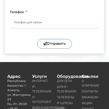
Телефон
Отправить
Адрес
Услуги
Оборудование
Ссылки
Республика
ИНТЕРНЕТ
ДЛЯ СЕТИ
О
Казахстан, г.
КОМПАНИИ
IP-
ДЛЯ IP-
Алматы,
ТЕЛЕФОНИЯ
ТЕЛЕФОНИИ
КОНТАКТЫ
ул. Жантурина,
IT-
ТЕЛЕФОНЫ
ВАКАНСИИ
23
АУТСОРСИНГ
IP ШЛЮЗЫ
АКЦИИ
Пн.-Пт. 09.00
ВИДЕОНАБЛЮДЕНИЕ
– 18.00
IP АТС
БИЗНЕС