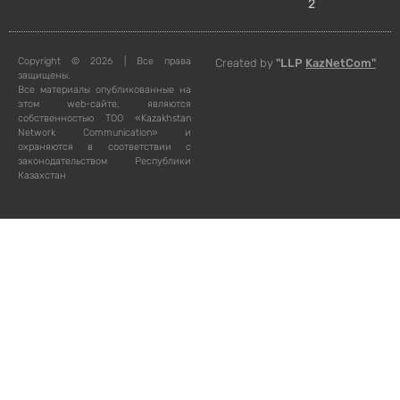
2
Copyright © 2026 | Все права
Created by
"LLP
KazNetCom"
защищены.
Все материалы опубликованные на
этом web-сайте, являются
собственностью ТОО «Kazakhstan
Network Communication» и
охраняются в соответствии с
законодательством Республики
Казахстан