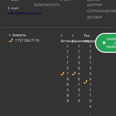
БЕЗОПАСНОСТЬ
ЦЕНТРАМ
E-mail:
СОТРУДНИЧЕСТВ
sales@kaznetcom.kz
ДОГОВОР
г. Алматы
г.
г.
Тех.
сооб
7 727 356 71 70
Астана
Шымкент
поддержка
7
7
7
проб
7
7
7
1
2
2
7
5
7
2
2
3
7
6
5
8
0
6
8
7
7
3
0
1
8
7
7
8
0
0
в
.