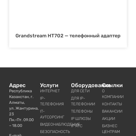
Grandstream HT702 — телефонный адаптер
Адрес
Услуги
Оборудование
Ссылки
Республика
ИНТЕРНЕТ
ДЛЯ СЕТИ
О
Казахстан, г.
КОМПАНИИ
IP-
ДЛЯ IP-
Алматы,
ТЕЛЕФОНИЯ
ТЕЛЕФОНИИ
КОНТАКТЫ
ул. Жантурина,
IT-
ТЕЛЕФОНЫ
ВАКАНСИИ
23
АУТСОРСИНГ
IP ШЛЮЗЫ
АКЦИИ
Пн.-Пт. 09.00
ВИДЕОНАБЛЮДЕНИЕ
– 18.00
IP АТС
БИЗНЕС
БЕЗОПАСНОСТЬ
ЦЕНТРАМ
E-mail: