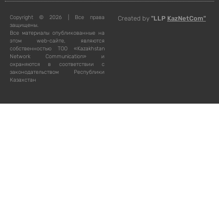
Copyright © 2026 | Все права
Created by
"LLP
KazNetCom"
защищены.
Все материалы опубликованные на
этом web-сайте, являются
собственностью ТОО «Kazakhstan
Network Communication» и
охраняются в соответствии с
законодательством Республики
Казахстан