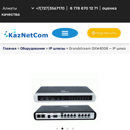
|
|
оценка
+7(727)3567170
8 778 870 12 71
качества
подключить
Главная
»
Оборудование
»
IP шлюзы
»
Grandstream GXW4008 — IP шлюз