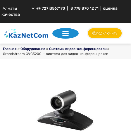
|
|
оценка
+7(727)3567170
8 778 870 12 71
качества
подключить
Главная
»
Оборудование
»
Системы видео-конференцсвязи
»
Grandstream GVC3200 — система для видео-конференцсвязи