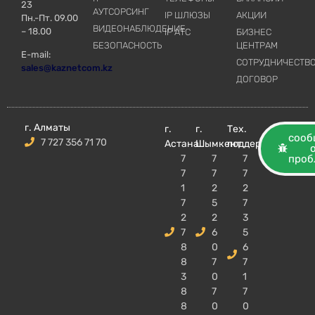
23
АУТСОРСИНГ
IP ШЛЮЗЫ
АКЦИИ
Пн.-Пт. 09.00
ВИДЕОНАБЛЮДЕНИЕ
– 18.00
IP АТС
БИЗНЕС
БЕЗОПАСНОСТЬ
ЦЕНТРАМ
E-mail:
СОТРУДНИЧЕСТВ
sales@kaznetcom.kz
ДОГОВОР
г. Алматы
г.
г.
Тех.
сооб
7 727 356 71 70
Астана
Шымкент
поддержка
7
7
7
проб
7
7
7
1
2
2
7
5
7
2
2
3
7
6
5
8
0
6
8
7
7
3
0
1
8
7
7
8
0
0