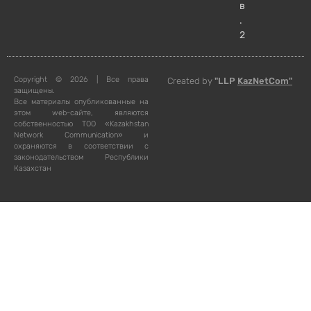
в
.
2
Copyright © 2026 | Все права
Created by
"LLP
KazNetCom"
защищены.
Все материалы опубликованные на
этом web-сайте, являются
собственностью ТОО «Kazakhstan
Network Communication» и
охраняются в соответствии с
законодательством Республики
Казахстан