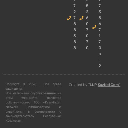
7
5
7
2
2
3
7
6
5
8
0
6
8
7
7
3
0
1
8
7
7
8
0
0
в
.
2
Copyright © 2026 | Все права
Created by
"LLP
KazNetCom"
защищены.
Все материалы опубликованные на
этом web-сайте, являются
собственностью ТОО «Kazakhstan
Network Communication» и
охраняются в соответствии с
законодательством Республики
Казахстан