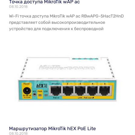
Точка доступа MikroTik wAP ac
08.10.2018
Wi-Fi точка доступа MikroTik wAP ac RBwAPG-5HacT2HnD
представляет собой высокопроизводительное
устройство для подключения к беспроводной
Маршрутизатор MikroTik hEX PoE Lite
08.10.2018