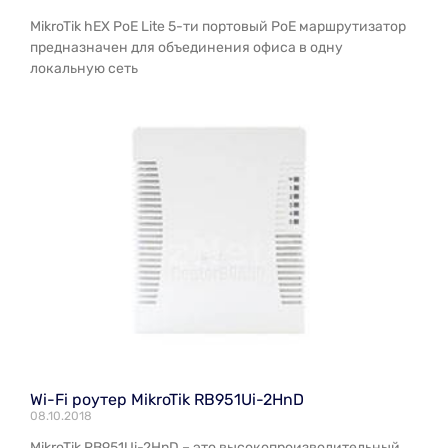
MikroTik hEX PoE Lite 5-ти портовый PoE маршрутизатор
предназначен для объединения офиса в одну
локальную сеть
Wi-Fi роутер MikroTik RB951Ui-2HnD
08.10.2018
MikroTik RB951Ui-2HnD – это высокопроизводительный