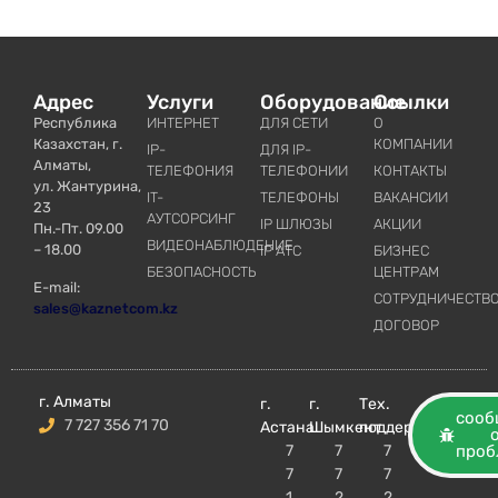
Адрес
Услуги
Оборудование
Ссылки
Республика
ИНТЕРНЕТ
ДЛЯ СЕТИ
О
Казахстан, г.
КОМПАНИИ
IP-
ДЛЯ IP-
Алматы,
ТЕЛЕФОНИЯ
ТЕЛЕФОНИИ
КОНТАКТЫ
ул. Жантурина,
IT-
ТЕЛЕФОНЫ
ВАКАНСИИ
23
АУТСОРСИНГ
IP ШЛЮЗЫ
АКЦИИ
Пн.-Пт. 09.00
ВИДЕОНАБЛЮДЕНИЕ
– 18.00
IP АТС
БИЗНЕС
БЕЗОПАСНОСТЬ
ЦЕНТРАМ
E-mail:
СОТРУДНИЧЕСТВ
sales@kaznetcom.kz
ДОГОВОР
г. Алматы
г.
г.
Тех.
сооб
7 727 356 71 70
Астана
Шымкент
поддержка
7
7
7
проб
7
7
7
1
2
2